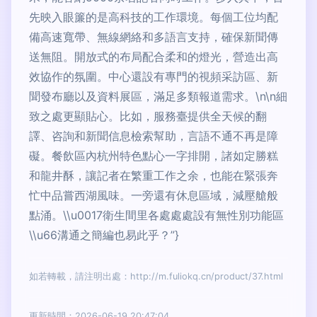
先映入眼簾的是高科技的工作環境。每個工位均配
備高速寬帶、無線網絡和多語言支持，確保新聞傳
送無阻。開放式的布局配合柔和的燈光，營造出高
效協作的氛圍。中心還設有專門的視頻采訪區、新
聞發布廳以及資料展區，滿足多類報道需求。\n\n細
致之處更顯貼心。比如，服務臺提供全天候的翻
譯、咨詢和新聞信息檢索幫助，言語不通不再是障
礙。餐飲區內杭州特色點心一字排開，諸如定勝糕
和龍井酥，讓記者在繁重工作之余，也能在緊張奔
忙中品嘗西湖風味。一旁還有休息區域，減壓艙般
點涌。\\u0017衛生間里各處處處設有無性別功能區
\\u66溝通之簡編也易此乎？”}
如若轉載，請注明出處：http://m.fuliokq.cn/product/37.html
更新時間：2026-06-19 20:47:04